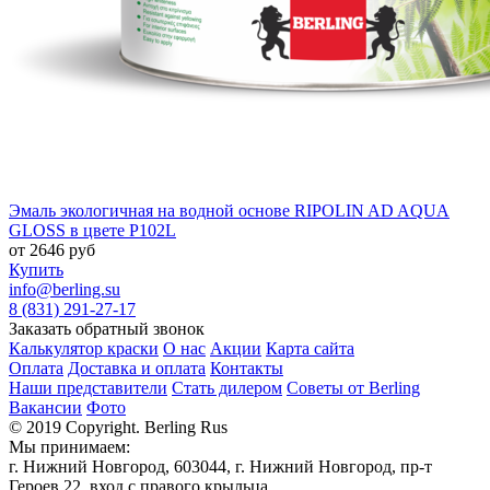
Эмаль экологичная на водной основе RIPOLIN AD AQUA
GLOSS в цвете P102L
от
2646
руб
Купить
info@berling.su
8 (831) 291-27-17
Заказать обратный звонок
Калькулятор краски
О нас
Акции
Карта сайта
Оплата
Доставка и оплата
Контакты
Наши представители
Стать дилером
Советы от Berling
Вакансии
Фото
© 2019 Copyright. Berling Rus
Мы принимаем:
г. Нижний Новгород, 603044, г. Нижний Новгород, пр-т
Героев 22, вход с правого крыльца