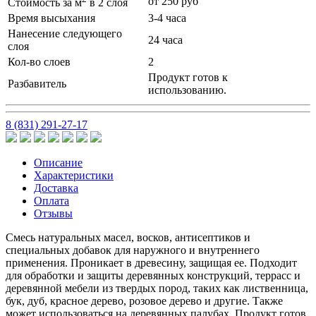
от 250 руб
Стоимость за м
в 2 слоя
Время высыхания
3-4 часа
Нанесение следующего
24 часa
слоя
Кол-во слоев
2
Продукт готов к
Разбавитель
использованию.
8 (831) 291-27-17
Описание
Характеристики
Доставка
Оплата
Отзывы
Cмесь натуральных масел, восков, антисептиков и
специальных добавок для наружного и внутреннего
применения. Проникает в древесину, защищая ее. Подходит
для обработки и защиты деревянных конструкций, террасс и
деревянной мебели из твердых пород, таких как лиственница,
бук, дуб, красное дерево, розовое дерево и другие. Также
может использоваться на деревянных палубах. Продукт готов