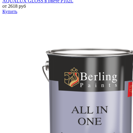
AQUALUX GLOSS в цвете P102L
от
2618
руб
Купить