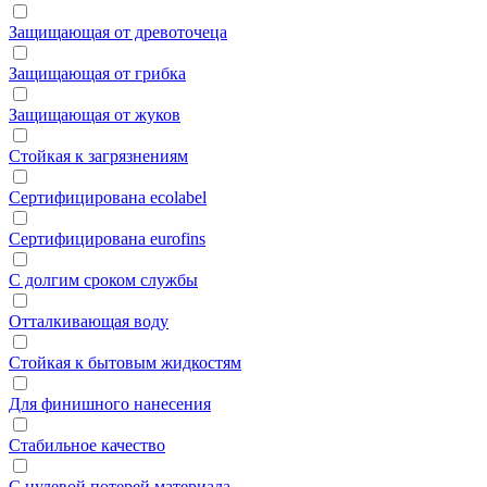
Защищающая от древоточеца
Защищающая от грибка
Защищающая от жуков
Стойкая к загрязнениям
Сертифицирована ecolabel
Сертифицирована eurofins
С долгим сроком службы
Отталкивающая воду
Стойкая к бытовым жидкостям
Для финишного нанесения
Стабильное качество
С нулевой потерей материала