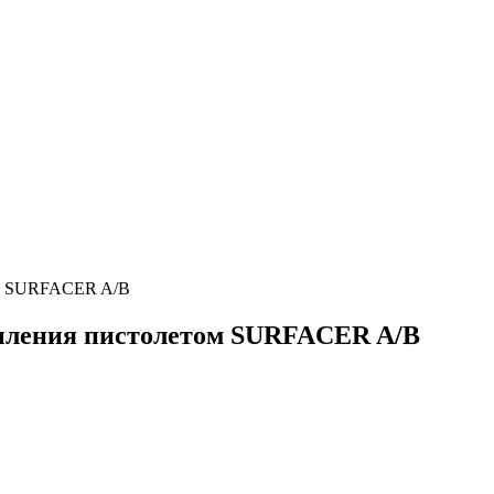
ом SURFACER A/B
пыления пистолетом SURFACER A/B