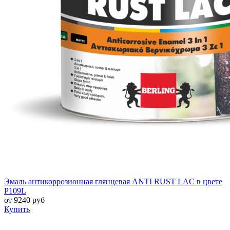
Эмаль антикоррозионная глянцевая ANTI RUST LAC в цвете
P109L
от
9240
руб
Купить