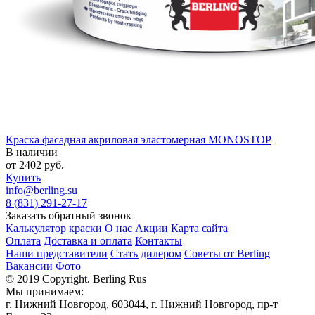
Краска фасадная акриловая эластомерная MONOSTOP
В наличии
от
2402
руб.
Купить
info@berling.su
8 (831) 291-27-17
Заказать обратный звонок
Калькулятор краски
О нас
Акции
Карта сайта
Оплата
Доставка и оплата
Контакты
Наши представители
Стать дилером
Советы от Berling
Вакансии
Фото
© 2019 Copyright. Berling Rus
Мы принимаем:
г. Нижний Новгород, 603044, г. Нижний Новгород, пр-т