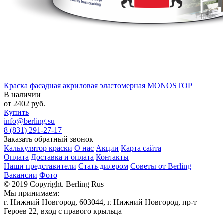
Краска фасадная акриловая эластомерная MONOSTOP
В наличии
от
2402
руб.
Купить
info@berling.su
8 (831) 291-27-17
Заказать обратный звонок
Калькулятор краски
О нас
Акции
Карта сайта
Оплата
Доставка и оплата
Контакты
Наши представители
Стать дилером
Советы от Berling
Вакансии
Фото
© 2019 Copyright. Berling Rus
Мы принимаем:
г. Нижний Новгород, 603044, г. Нижний Новгород, пр-т
Героев 22, вход с правого крыльца